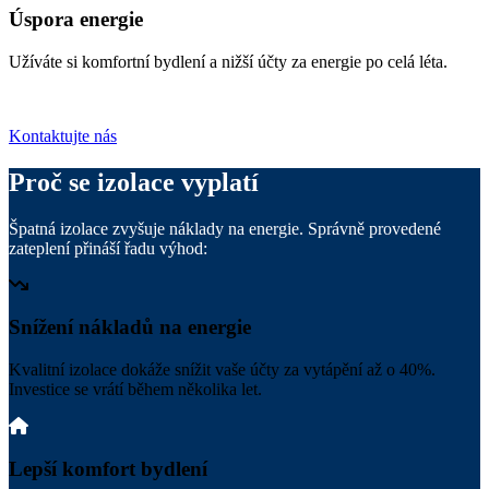
Úspora energie
Užíváte si komfortní bydlení a nižší účty za energie po celá léta.
Kontaktujte nás
Proč se izolace vyplatí
Špatná izolace zvyšuje náklady na energie. Správně provedené
zateplení přináší řadu výhod:
Snížení nákladů na energie
Kvalitní izolace dokáže snížit vaše účty za vytápění až o 40%.
Investice se vrátí během několika let.
Lepší komfort bydlení