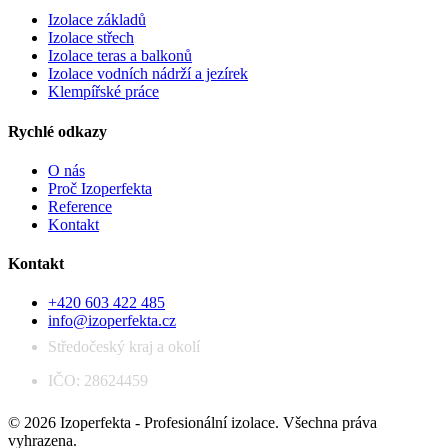
Izolace základů
Izolace střech
Izolace teras a balkonů
Izolace vodních nádrží a jezírek
Klempířské práce
Rychlé odkazy
O nás
Proč Izoperfekta
Reference
Kontakt
Kontakt
+420 603 422 485
info@izoperfekta.cz
Středočeský kraj a okolí
IČO: 28624459
© 2026 Izoperfekta - Profesionální izolace. Všechna práva
vyhrazena.