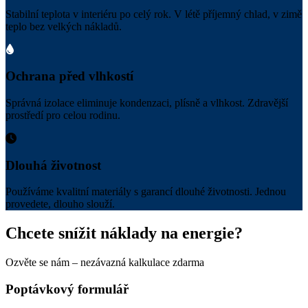
Stabilní teplota v interiéru po celý rok. V létě příjemný chlad, v zimě
teplo bez velkých nákladů.
Ochrana před vlhkostí
Správná izolace eliminuje kondenzaci, plísně a vlhkost. Zdravější
prostředí pro celou rodinu.
Dlouhá životnost
Používáme kvalitní materiály s garancí dlouhé životnosti. Jednou
provedete, dlouho slouží.
Chcete snížit náklady na energie?
Ozvěte se nám – nezávazná kalkulace zdarma
Poptávkový formulář