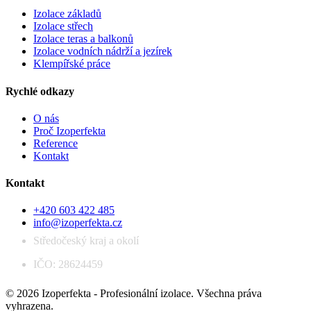
Izolace základů
Izolace střech
Izolace teras a balkonů
Izolace vodních nádrží a jezírek
Klempířské práce
Rychlé odkazy
O nás
Proč Izoperfekta
Reference
Kontakt
Kontakt
+420 603 422 485
info@izoperfekta.cz
Středočeský kraj a okolí
IČO: 28624459
© 2026 Izoperfekta - Profesionální izolace. Všechna práva
vyhrazena.