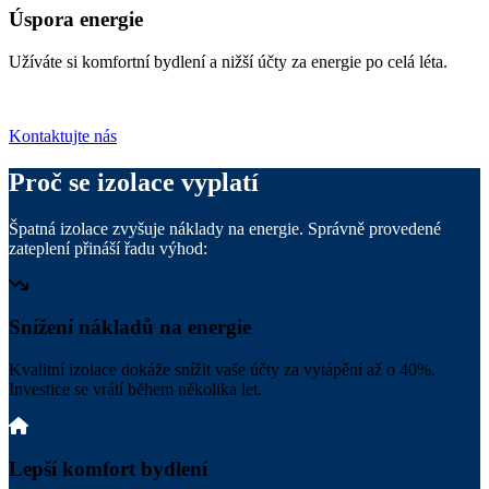
Úspora energie
Užíváte si komfortní bydlení a nižší účty za energie po celá léta.
Kontaktujte nás
Proč se izolace vyplatí
Špatná izolace zvyšuje náklady na energie. Správně provedené
zateplení přináší řadu výhod:
Snížení nákladů na energie
Kvalitní izolace dokáže snížit vaše účty za vytápění až o 40%.
Investice se vrátí během několika let.
Lepší komfort bydlení