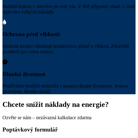
Stabilní teplota v interiéru po celý rok. V létě příjemný chlad, v zimě
teplo bez velkých nákladů.
Ochrana před vlhkostí
Správná izolace eliminuje kondenzaci, plísně a vlhkost. Zdravější
prostředí pro celou rodinu.
Dlouhá životnost
Používáme kvalitní materiály s garancí dlouhé životnosti. Jednou
provedete, dlouho slouží.
Chcete snížit náklady na energie?
Ozvěte se nám – nezávazná kalkulace zdarma
Poptávkový formulář