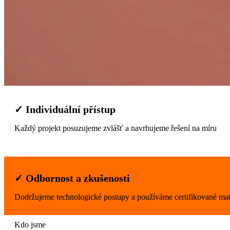
✓ Individuální přístup
Každý projekt posuzujeme zvlášť a navrhujeme řešení na míru
✓ Odbornost a zkušenosti
Dodržujeme technologické postupy a používáme certifikované mat
Kdo jsme